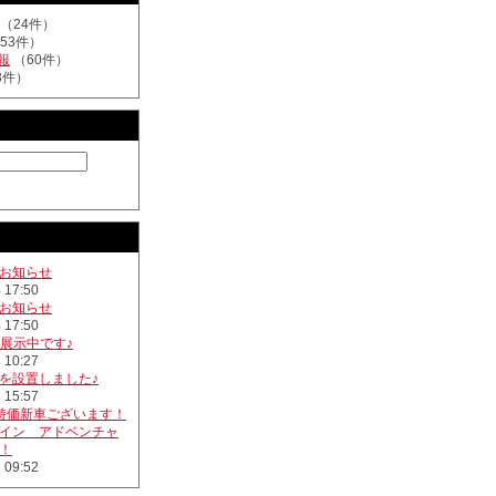
（24件）
53件）
報
（60件）
3件）
お知らせ
 17:50
お知らせ
 17:50
色展示中です♪
 10:27
を設置しました♪
 15:57
特価新車ございます！
イン アドベンチャ
！
 09:52