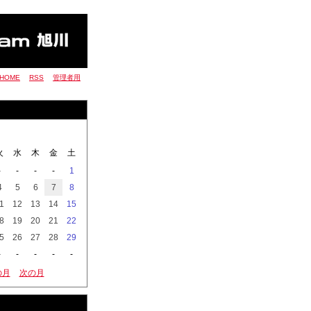
HOME
RSS
管理者用
火
水
木
金
土
-
-
-
-
1
4
5
6
7
8
1
12
13
14
15
8
19
20
21
22
5
26
27
28
29
-
-
-
-
-
の月
次の月