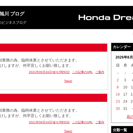
m 旭川 ブログ
旭川のビジネスブログ
カレンダー
2026年8月
棚卸業務の為、臨時休業とさせていただきます。
けしますが、何卒宜しくお願い致します。
日
月
2021年09月24日(金)17時50分
この記事のURL
ご案内
-
-
2
3
Tweet
9
10
1
16
17
1
23
24
2
30
31
棚卸業務の為、臨時休業とさせていただきます。
けしますが、何卒宜しくお願い致します。
前
2021年09月24日(金)17時50分
この記事のURL
ご案内
分類一覧
Tweet