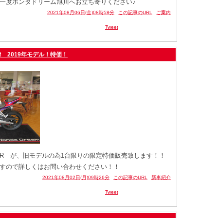
一度ホンダドリーム旭川へお立ち寄りください♪
2021年08月06日(金)08時58分
この記事のURL
ご案内
Tweet
RR 2019年モデル！特価！
250RR が、旧モデルの為1台限りの限定特価販売致します！！
すので詳しくはお問い合わせください！！
2021年08月02日(月)09時26分
この記事のURL
新車紹介
Tweet