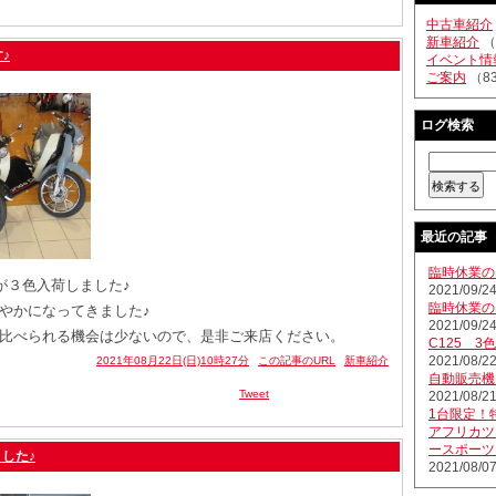
中古車紹介
新車紹介
（
♪
イベント情
ご案内
（8
ログ検索
最近の記事
臨時休業の
が３色入荷しました♪
2021/09/24
臨時休業の
やかになってきました♪
2021/09/24
比べられる機会は少ないので、是非ご来店ください。
C125 3
2021/08/22
2021年08月22日(日)10時27分
この記事のURL
新車紹介
自動販売機
Tweet
2021/08/21
1台限定！
アフリカツ
ースポーツ
した♪
2021/08/07