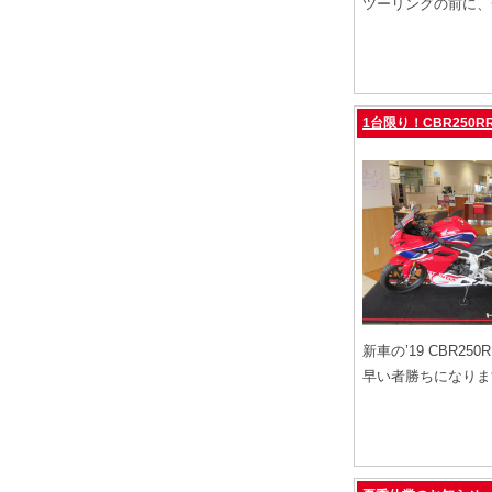
ツーリングの前に、
1台限り！CBR250
新車の’19 CBR
早い者勝ちになりま